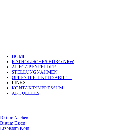
Navigation
HOME
überspringen
KATHOLISCHES
BÜRO
NRW
AUFGABENFELDER
STELLUNGNAHMEN
ÖFFENTLICHKEITSARBEIT
LINKS
Navigation
KONTAKT/IMPRESSUM
HOME
überspringen
Bistum
KATHOLISCHES BÜRO NRW
Aachen
AUFGABENFELDER
Bistum
STELLUNGNAHMEN
Essen
ÖFFENTLICHKEITSARBEIT
Erzbistum
LINKS
Köln
KONTAKT/IMPRESSUM
Bistum
AKTUELLES
Münster
Erzbistum
Paderborn
Bistum Aachen
Bistum Essen
Erzbistum Köln