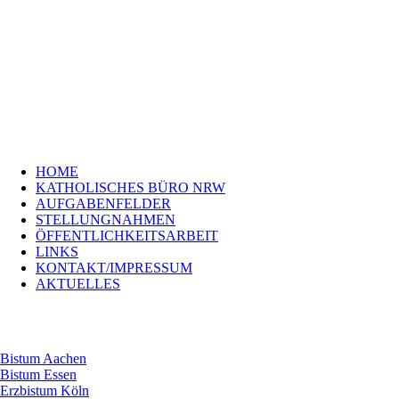
Navigation
HOME
überspringen
KATHOLISCHES
BÜRO
NRW
AUFGABENFELDER
STELLUNGNAHMEN
ÖFFENTLICHKEITSARBEIT
LINKS
Navigation
KONTAKT/IMPRESSUM
HOME
überspringen
Bistum
KATHOLISCHES BÜRO NRW
Aachen
AUFGABENFELDER
Bistum
STELLUNGNAHMEN
Essen
ÖFFENTLICHKEITSARBEIT
Erzbistum
LINKS
Köln
KONTAKT/IMPRESSUM
Bistum
AKTUELLES
Münster
Erzbistum
Paderborn
Bistum Aachen
Bistum Essen
Erzbistum Köln