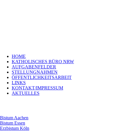
Navigation
HOME
überspringen
KATHOLISCHES
BÜRO
NRW
AUFGABENFELDER
STELLUNGNAHMEN
ÖFFENTLICHKEITSARBEIT
LINKS
Navigation
KONTAKT/IMPRESSUM
HOME
überspringen
Bistum
KATHOLISCHES BÜRO NRW
Aachen
AUFGABENFELDER
Bistum
STELLUNGNAHMEN
Essen
ÖFFENTLICHKEITSARBEIT
Erzbistum
LINKS
Köln
KONTAKT/IMPRESSUM
Bistum
AKTUELLES
Münster
Erzbistum
Paderborn
Bistum Aachen
Bistum Essen
Erzbistum Köln