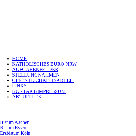
Navigation
HOME
überspringen
KATHOLISCHES
BÜRO
NRW
AUFGABENFELDER
STELLUNGNAHMEN
ÖFFENTLICHKEITSARBEIT
LINKS
Navigation
KONTAKT/IMPRESSUM
HOME
überspringen
Bistum
KATHOLISCHES BÜRO NRW
Aachen
AUFGABENFELDER
Bistum
STELLUNGNAHMEN
Essen
ÖFFENTLICHKEITSARBEIT
Erzbistum
LINKS
Köln
KONTAKT/IMPRESSUM
Bistum
AKTUELLES
Münster
Erzbistum
Paderborn
Bistum Aachen
Bistum Essen
Erzbistum Köln